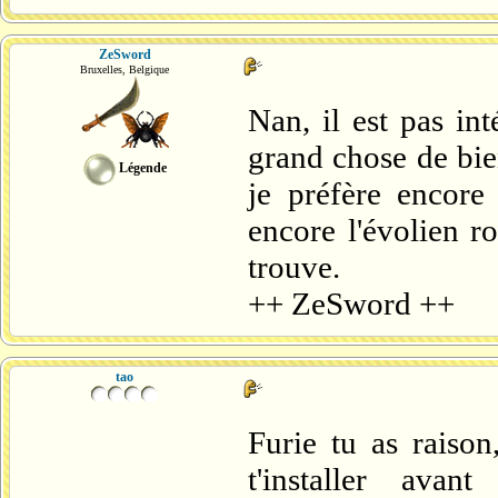
ZeSword
Bruxelles, Belgique
Nan, il est pas int
grand chose de bien.
Légende
je préfère encore 
encore l'évolien ro
trouve.
++ ZeSword ++
tao
Furie tu as raison
t'installer av