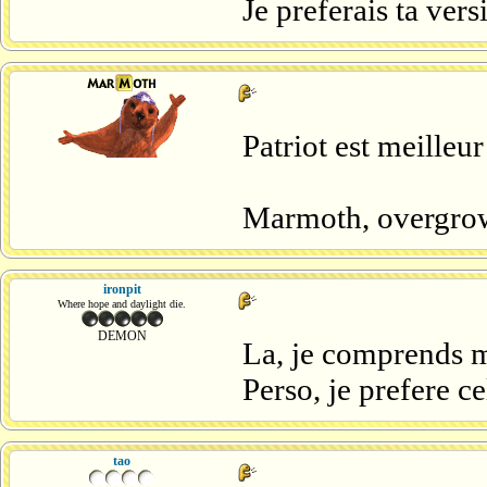
Je preferais ta ve
Patriot est meilleu
Marmoth, overgrown
ironpit
Where hope and daylight die.
DEMON
La, je comprends m
Perso, je prefere ce
tao