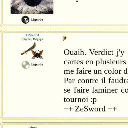
Légende
ZeSword
Bruxelles, Belgique
Ouaih. Verdict j'y 
cartes en plusieurs
Légende
me faire un color de
Par contre il faudr
se faire laminer c
tournoi :p
++ ZeSword ++
oximo