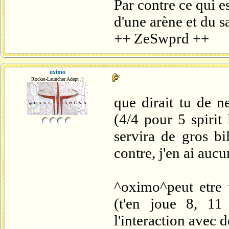
Par contre ce qui e
d'une arène et du s
++ ZeSwprd ++
oximo
Rocket-Launcher Adept ;)
que dirait tu de n
(4/4 pour 5 spirit
servira de gros bi
contre, j'en ai aucu
^oximo^peut etre 
(t'en joue 8, 11 
l'interaction avec 