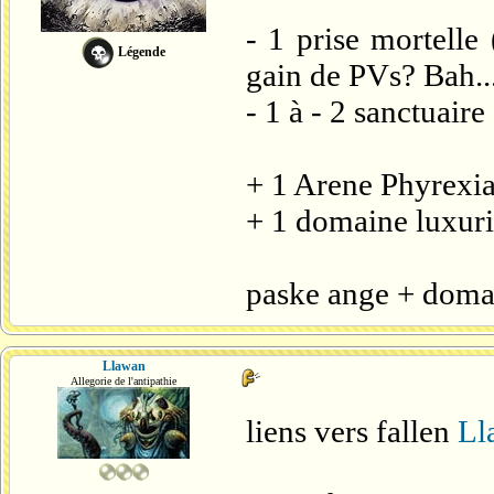
- 1 prise mortelle 
Légende
gain de PVs? Bah...
- 1 à - 2 sanctuaire
+ 1 Arene Phyrexia
+ 1 domaine luxuri
paske ange + domai
Llawan
Allegorie de l'antipathie
liens vers fallen
Ll