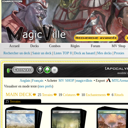
Accueil
Decks
Combos
Règles
Forum
MV Shop
Rechercher un deck
|
Saisir un deck
|
Listes TOP 8
|
Deck au hasard
|
Mes decks
|
Proxies
[Apocaly
modifié 
Anglais
|
Français
• Acheter
MV SHOP
|
magicvillois
• Export
MTGArena
Visualiser en mode texte
(
mes prefs
)
MAIN DECK
25
Terrains
19
Créatures
10
Enchantements
6
Rituels
25
Terrains