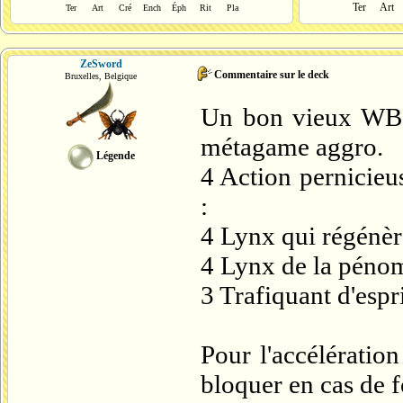
Ter
Art
Ter
Art
Cré
Ench
Éph
Rit
Pla
ZeSword
Commentaire sur le deck
Bruxelles, Belgique
Un bon vieux WBG
métagame aggro.
Légende
4 Action pernicieu
:
4 Lynx qui régénèr
4 Lynx de la pénom
3 Trafiquant d'espr
Pour l'accélératio
bloquer en cas de 