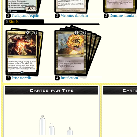
3
Trafiquant d'esprits
2
Menottes du déclin
2
Domaine luxuriant
6
Rituels
2
Prise mortelle
4
Justification
Cartes par Type
Cart
19
10
6