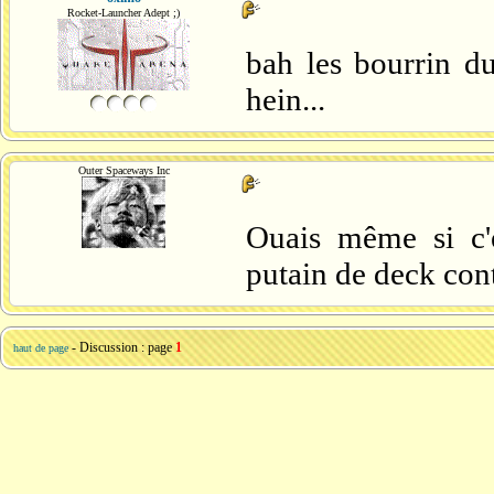
Rocket-Launcher Adept ;)
bah les bourrin du
hein...
Outer Spaceways Inc
Ouais même si c'e
putain de deck cont
- Discussion : page
1
haut de page