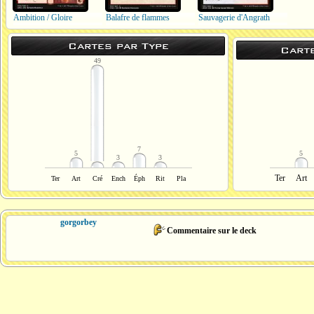
Ambition / Gloire
Balafre de flammes
Sauvagerie d'Angrath
Cartes par Type
Cart
49
7
5
5
3
3
Ter
Art
Ter
Art
Cré
Ench
Éph
Rit
Pla
gorgorbey
Commentaire sur le deck