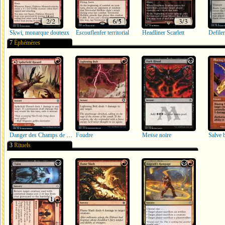
Skwi, monarque douteux
Escouflenfer territorial
Headliner Scarlett
Defile
7
Éphémères
Danger des Champs de pics
Foudre
Messe noire
Salve 
3
Rituels