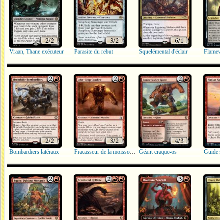
Vraan, Thane exécuteur
Parasite du rebut
Squelémental d'éclair
Flamew
Bombardiers latéraux
Fracasseur de la moisson Ahn
Géant craque-os
Guide 