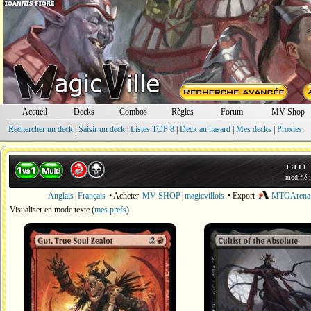
Accueil
Decks
Combos
Règles
Forum
MV Shop
Rechercher un deck
|
Saisir un deck
|
Listes TOP 8
|
Deck au hasard
|
Mes decks
|
Proxies
gut
modifié 
Anglais
|
Français
• Acheter
MV SHOP
|
magicvillois
• Export
MTGArena
Visualiser en mode texte
(
mes prefs
)