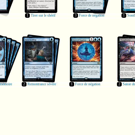
1
Tirer sur le shérif
3
Force de négation
1
Sombr
 mémoire
2
Remontrance sévère
1
Force de négation
2
Saisie d