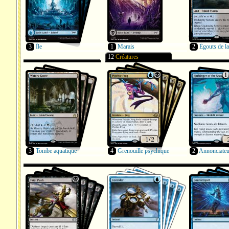
3
Île
1
Marais
2
Égouts de la
12
Créatures
3
Tombe aquatique
4
Grenouille psychique
2
Annonciateu