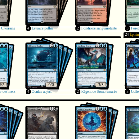
 Citerraine
4
Estuaire pollué
2
Fondrière sanguinolente
3
Forêt
24
Éphém
r des mers
4
Oculus abject
2
Régent de Sombremarée
3
Colle