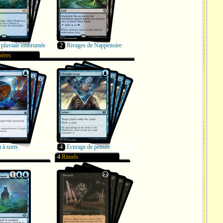
 pluviale embrumée
2
Rivages de Nappenoire
ères
t à sorts
4
Écurage de pensée
4
Rituels