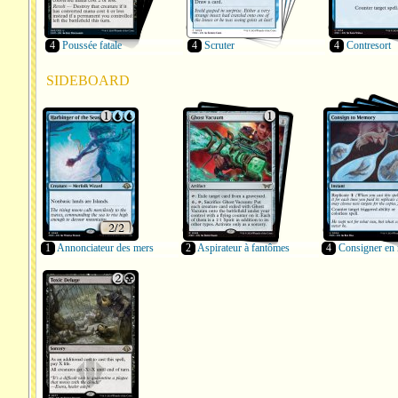
4
Poussée fatale
4
Scruter
4
Contresort
SIDEBOARD
1
Annonciateur des mers
2
Aspirateur à fantômes
4
Consigner en