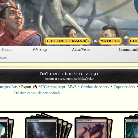
Forum
MV Shop
Achat/Vente
Communaut
oxies
[M] Frog (06/10 RCQ)
BakaNeko
modifié il y a 22 mois par
magicvillois
• Export
MTGArena
|
Appr.
|
MWS
•
Combos de ce deck
•
Copier ce deck
Afficher les visuels personalisés