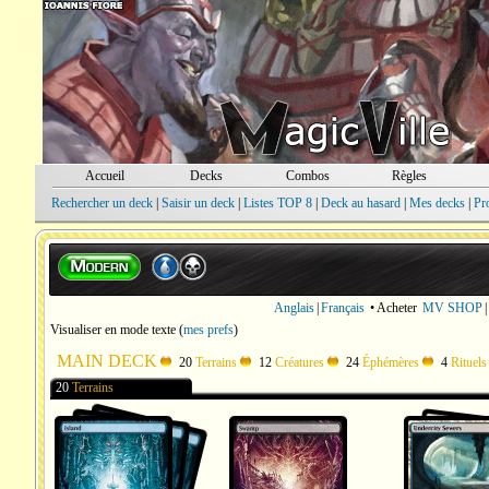
Accueil
Decks
Combos
Règles
Rechercher un deck
|
Saisir un deck
|
Listes TOP 8
|
Deck au hasard
|
Mes decks
|
Pr
Anglais
|
Français
• Acheter
MV SHOP
|
Visualiser en mode texte
(
mes prefs
)
MAIN DECK
20
Terrains
12
Créatures
24
Éphémères
4
Rituels
20
Terrains