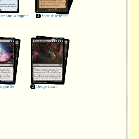
er dans la stupeur
4
Sortir de terre
es pensées
2
Déluge luisant