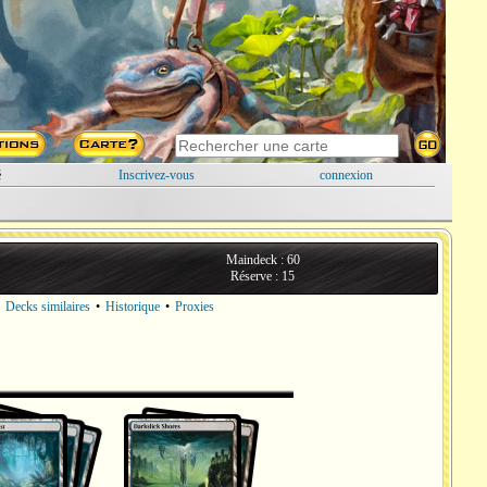
é
Inscrivez-vous
connexion
Maindeck : 60
Réserve : 15
•
Decks similaires
•
Historique
•
Proxies