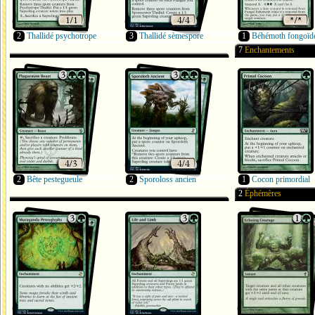
2
Thallidé psychotrope
3
Thallidé sèmespore
1
Béhémoth fongoïd
7
Enchantements
2
Bête pestegueule
2
Sporoloss ancien
1
Cocon primordial
2
Éphémères