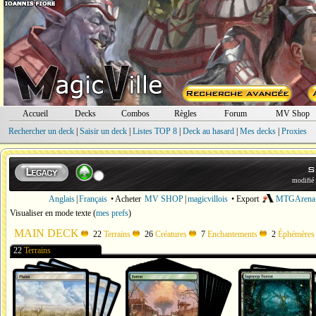
Accueil
Decks
Combos
Règles
Forum
MV Shop
Rechercher un deck
|
Saisir un deck
|
Listes TOP 8
|
Deck au hasard
|
Mes decks
|
Proxies
s
modifié 
Anglais
|
Français
• Acheter
MV SHOP
|
magicvillois
• Export
MTGArena
Visualiser en mode texte
(
mes prefs
)
MAIN DECK
22
Terrains
26
Créatures
7
Enchantements
2
Éphémères
22
Terrains