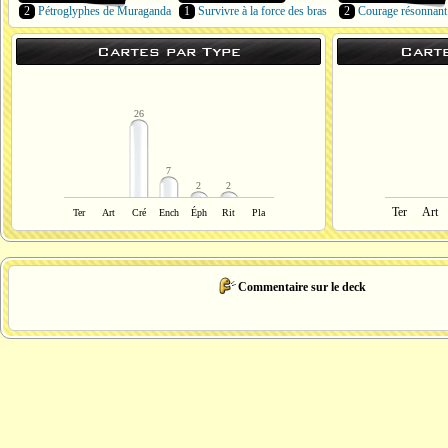
2
Pétroglyphes de Muraganda
1
Survivre à la force des bras
2
Courage résonnant
Cartes par Type
Cart
26
7
2
2
Ter
Art
Ter
Art
Cré
Ench
Éph
Rit
Pla
Commentaire sur le deck