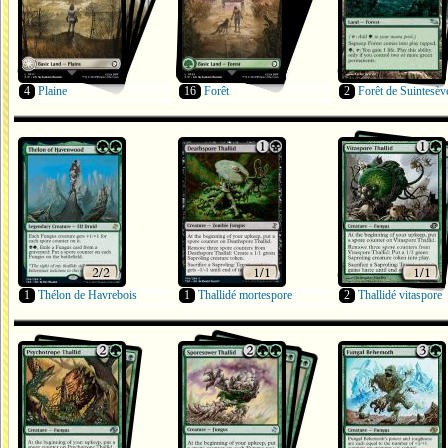
4
Plaine
16
Forêt
2
Forêt de Suintesèv
1
Thélon de Havrebois
1
Thallidé mortespore
2
Thallidé vitaspore