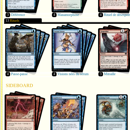
3
Déférence
4
Manamorphose
4
Rituel de désespoir
13
Rituels
4
Passe-passe
4
Visions nées du sérum
3
Mitraille
SIDEBOARD