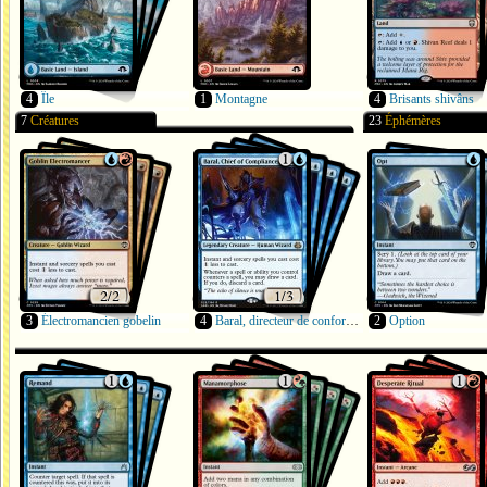
4
Île
1
Montagne
4
Brisants shivâns
7
Créatures
23
Éphémères
3
Électromancien gobelin
4
Baral, directeur de conformité
2
Option