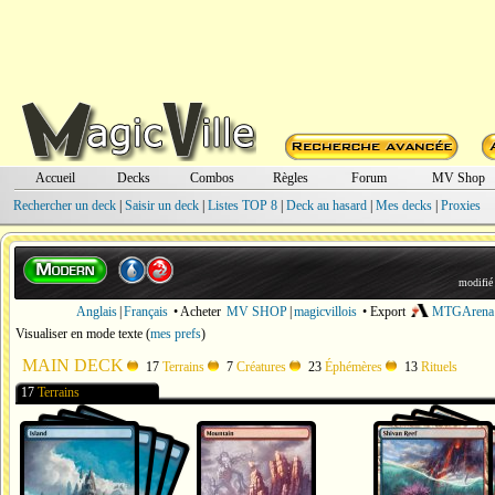
Accueil
Decks
Combos
Règles
Forum
MV Shop
Rechercher un deck
|
Saisir un deck
|
Listes TOP 8
|
Deck au hasard
|
Mes decks
|
Proxies
modifié
Anglais
|
Français
• Acheter
MV SHOP
|
magicvillois
• Export
MTGArena
Visualiser en mode texte
(
mes prefs
)
MAIN DECK
17
Terrains
7
Créatures
23
Éphémères
13
Rituels
17
Terrains