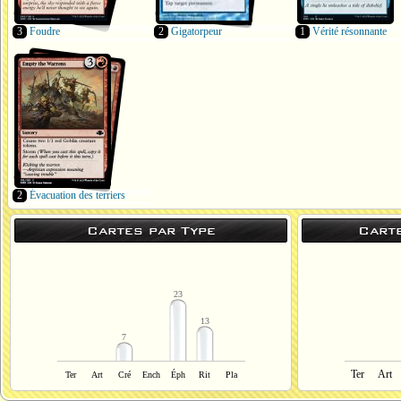
3
Foudre
2
Gigatorpeur
1
Vérité résonnante
2
Évacuation des terriers
Cartes par Type
Cart
23
13
7
Ter
Art
Ter
Art
Cré
Ench
Éph
Rit
Pla