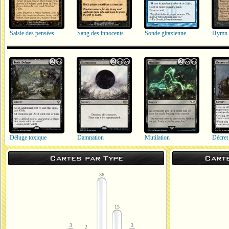
Saisie des pensées
Sang des innocents
Sonde gitaxienne
Hymn 
Déluge toxique
Damnation
Mutilation
Décret
Cartes par Type
Cart
36
15
3
3
2