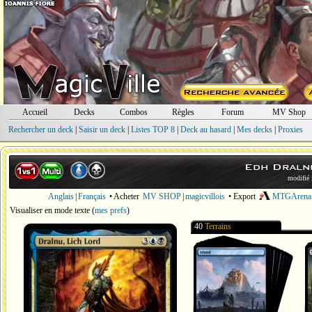
Accueil
Decks
Combos
Règles
Forum
MV Shop
Rechercher un deck
|
Saisir un deck
|
Listes TOP 8
|
Deck au hasard
|
Mes decks
|
Proxies
Edh Dralnu
modifié 
Anglais
|
Français
• Acheter
MV SHOP
|
magicvillois
• Export
MTGArena
Visualiser en mode texte
(
mes prefs
)
40
Terrains