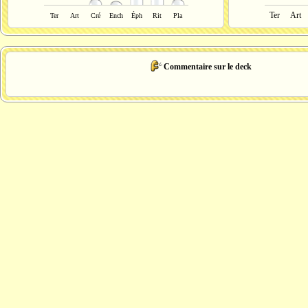
Ter
Art
Ter
Art
Cré
Ench
Éph
Rit
Pla
Commentaire sur le deck