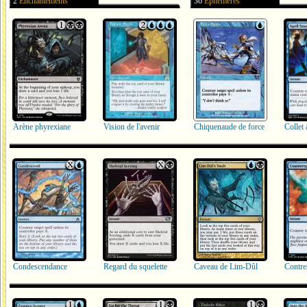
2
Enchantements
36
Éphémères
Arène phyrexiane
Vision de l'avenir
Chiquenaude de force
Collet 
Condescendance
Regard du squelette
Caveau de Lim-Dûl
Contre