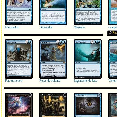
Dissipation
Dissoudre
Obstacle
Compli
15
Rit
Fait ou fiction
Force de volonté
Ingéniosité de Jace
Vision 