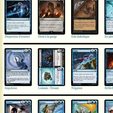
Dispersion d'essence
Droit à la gorge
Édit diabolique
En ple
Impulsion
Lointain / Distant
Négation
Réfléch