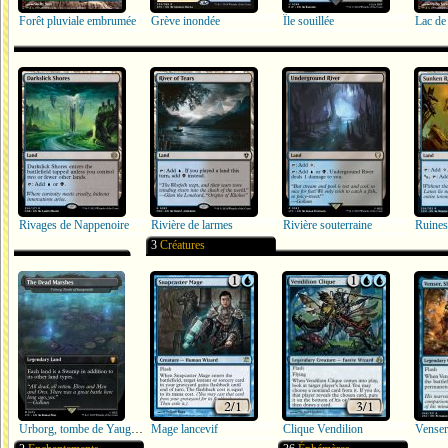
Forêt pluviale embrumée
Grève inondée
Île souillée
Lac de
Rivages de Nappenoire
Rivière de larmes
Rivière souterraine
Ruines
3
Créatures
Urborg, tombe de Yaugzebul
Mage lancevif
Clique Vendilion
Venser