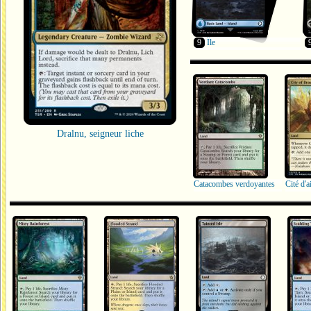
9
Île
Dralnu, seigneur liche
Catacombes verdoyantes
Cité d'a