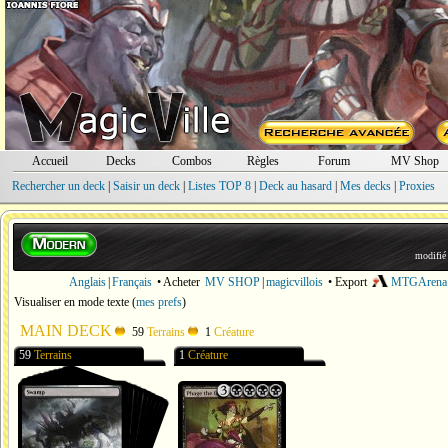
Accueil
Decks
Combos
Règles
Forum
MV Shop
Rechercher un deck
|
Saisir un deck
|
Listes TOP 8
|
Deck au hasard
|
Mes decks
|
Proxies
modifié
Anglais
|
Français
• Acheter
MV SHOP
|
magicvillois
• Export
MTGArena
Visualiser en mode texte
(
mes prefs
)
MAIN DECK
59
Terrains
1
Créature
59
Terrains
1
Créature