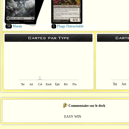
59
Marais
1
Phage l'Intouchable
Cartes par Type
Cart
1
Ter
Art
Ter
Art
Cré
Ench
Éph
Rit
Pla
Commentaire sur le deck
EASY WIN