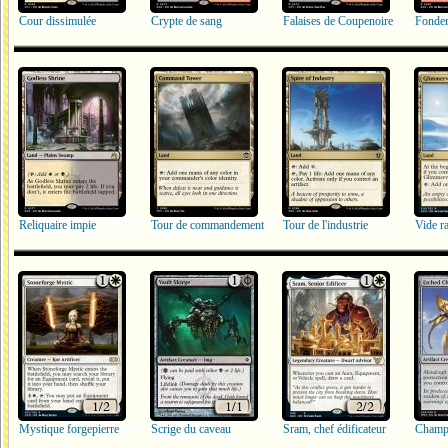
Cour dissimulée
Crypte de sang
Falaises de Coupenoire
Fonder
Reliquaire impie
Tour de commandement
Tour de l'industrie
Vide r
Mystique forgepierre
Scrige du caveau
Sram, chef édificateur
Champ