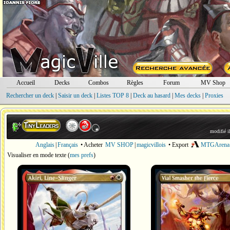
Accueil
Decks
Combos
Règles
Forum
MV Shop
Rechercher un deck
|
Saisir un deck
|
Listes TOP 8
|
Deck au hasard
|
Mes decks
|
Proxies
modifié i
Anglais
|
Français
• Acheter
MV SHOP
|
magicvillois
• Export
MTGArena
Visualiser en mode texte
(
mes prefs
)