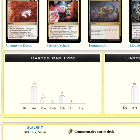
Charme de Boros
Hélice d'éclairs
Terminaison
Étouff
Cartes par Type
Cart
19
19
9
7
1
1
Ter
Art
Ter
Art
Cré
Ench
Éph
Rit
Pla
dydy2017
Commentaire sur le deck
BOUDRY, Suisse