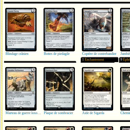
Blindage crânien
Bottes de piedagile
Coptère de contrebandier
Jambièr
1
Enchantement
9
Éphé
Marteau de guerre loxodon
Plaque de sombracier
Aide de Sigarda
Chemin