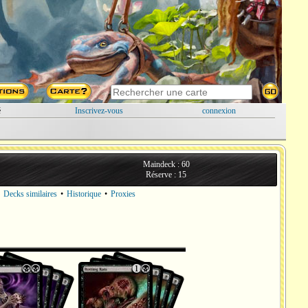
é
Inscrivez-vous
connexion
Maindeck : 60
Réserve : 15
•
Decks similaires
•
Historique
•
Proxies