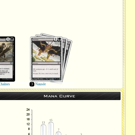
Chaînes
3
Nausée
Mana Curve
15
13
7
3