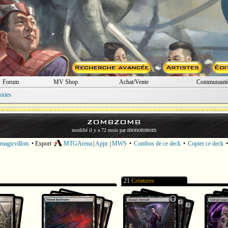
Forum
MV Shop
Achat/Vente
Communaut
oxies
ZOMBZOMB
monotonom
modifié il y a 72 mois par
magicvillois
• Export
MTGArena
|
Appr.
|
MWS
•
Combos de ce deck
•
Copier ce deck
21
Créatures