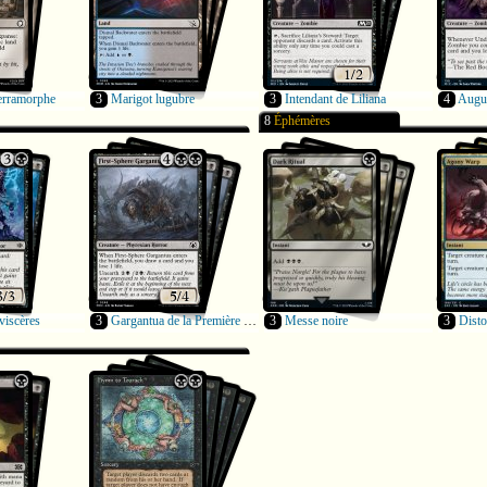
erramorphe
3
Marigot lugubre
3
Intendant de Liliana
4
Augur
8
Éphémères
viscères
3
Gargantua de la Première Sphère
3
Messe noire
3
Disto