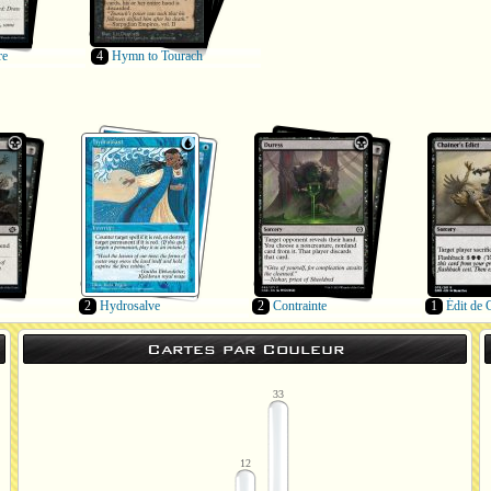
re
4
Hymn to Tourach
2
Hydrosalve
2
Contrainte
1
Édit de 
Cartes par Couleur
33
12