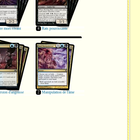
e mort-vivant
4
Rats pourrissants
rsion d'angoisse
2
Manipulation de l'âme