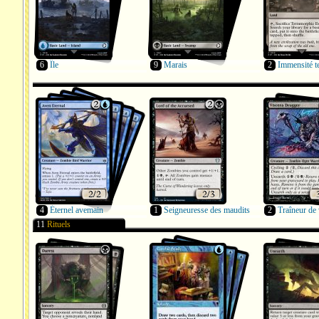
6
Île
9
Marais
2
Immensité t
4
Éternel avemain
1
Seigneuresse des maudits
2
Traîneur de 
11
Rituels