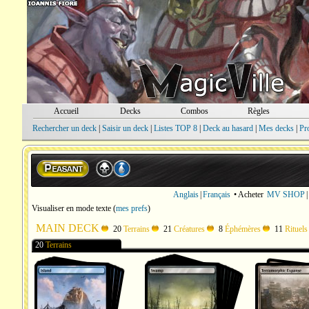
Accueil
Decks
Combos
Règles
Rechercher un deck
|
Saisir un deck
|
Listes TOP 8
|
Deck au hasard
|
Mes decks
|
Pr
Anglais
|
Français
• Acheter
MV SHOP
|
Visualiser en mode texte
(
mes prefs
)
MAIN DECK
20
Terrains
21
Créatures
8
Éphémères
11
Rituels
20
Terrains