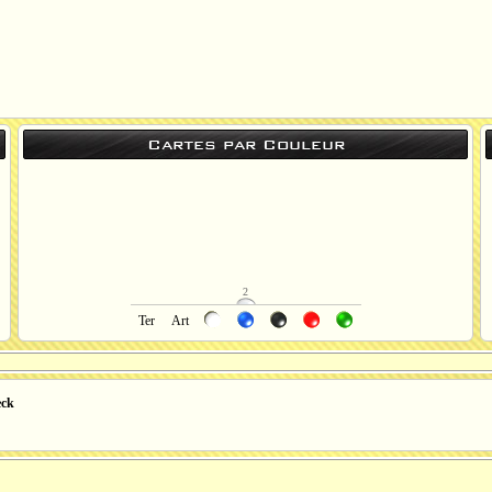
Cartes par Couleur
2
Ter
Art
eck