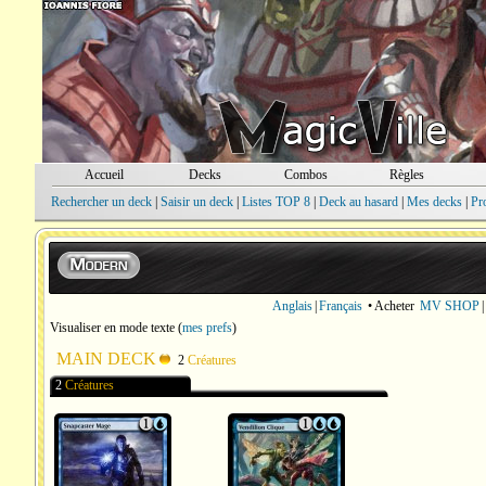
Accueil
Decks
Combos
Règles
Rechercher un deck
|
Saisir un deck
|
Listes TOP 8
|
Deck au hasard
|
Mes decks
|
Pr
Anglais
|
Français
• Acheter
MV SHOP
|
Visualiser en mode texte
(
mes prefs
)
MAIN DECK
2
Créatures
2
Créatures