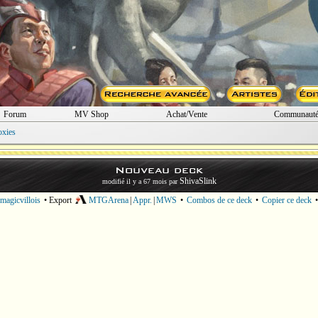
Forum
MV Shop
Achat/Vente
Communaut
oxies
Nouveau deck
ShivaSlink
modifié il y a 67 mois par
magicvillois
• Export
MTGArena
|
Appr.
|
MWS
•
Combos de ce deck
•
Copier ce deck