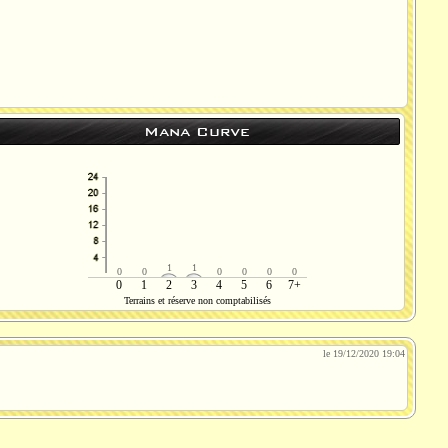
Mana Curve
1
1
0
0
0
0
0
0
0
1
2
3
4
5
6
7+
Terrains et réserve non comptabilisés
le 19/12/2020 19:04