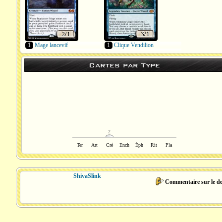
1
Mage lancevif
1
Clique Vendilion
Cartes par Type
2
Ter
Art
Cré
Ench
Éph
Rit
Pla
ShivaSlink
Commentaire sur le d