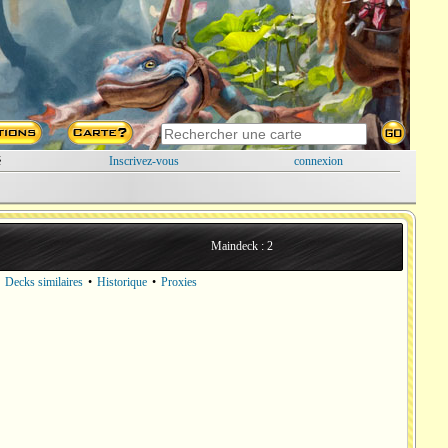
é
Inscrivez-vous
connexion
Maindeck : 2
•
Decks similaires
•
Historique
•
Proxies