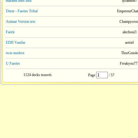
maralen thief lord
lycanno67
Dimir - Faeries Tribal
EmpereurCha
Animar Version test
Champycros
Faerie
alechoui3
EDH Vanifar
astriel
twin modern
ThorGniole
U Faeries
Freakyou77
1124 decks trouvés
Page
/ 57