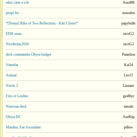
edric carte a sch
Aurel86
peupl fee
nonoden
*[Temur] Riku of Two Reflections - Kiki Clones*
papybulle
EDH oona
nicoG2
Nicolbolas2026
nicoG2
deck commander Obyra budget
Patashou
Vannifar
Kai54
Animar
Leo15
Noctis 2
Liunam
Fées et Gredins
gio86yr
Nouveau deck
taisuki
Obyra DC
AzeRiip
Maralen, Fae Ascendant
pillow