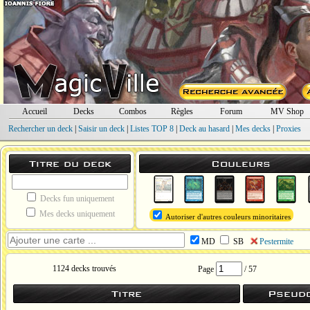
Accueil
Decks
Combos
Règles
Forum
MV Shop
Rechercher un deck
|
Saisir un deck
|
Listes TOP 8
|
Deck au hasard
|
Mes decks
|
Proxies
Titre du deck
Couleurs
Decks fun uniquement
Mes decks uniquement
Autoriser d'autres couleurs minoritaires
MD
SB
Pestermite
1124 decks trouvés
Page
/ 57
Titre
Pseud