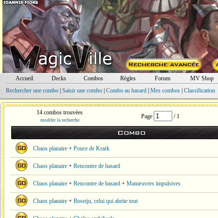
Accueil
Decks
Combos
Règles
Forum
MV Shop
Rechercher une combo
|
Saisir une combo
|
Combo au hasard
|
Mes combos
|
Classification
14 combos trouvées
Page
/ 1
modifer la recherche
Combo
Chaos planaire
+
Pouce de Krark
Chaos planaire
+
Rencontre de hasard
Chaos planaire
+
Rencontre de hasard
+
Manœuvres impulsives
Chaos planaire
+
Boseiju, celui qui abrite tout