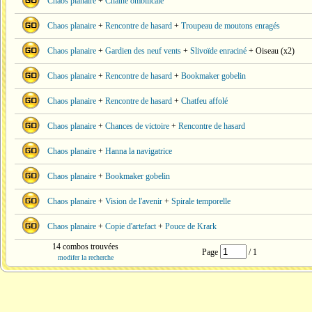
Chaos planaire
+
Chaîne ombilicale
Chaos planaire
+
Rencontre de hasard
+
Troupeau de moutons enragés
Chaos planaire
+
Gardien des neuf vents
+
Slivoïde enraciné
+ Oiseau (x2)
Chaos planaire
+
Rencontre de hasard
+
Bookmaker gobelin
Chaos planaire
+
Rencontre de hasard
+
Chatfeu affolé
Chaos planaire
+
Chances de victoire
+
Rencontre de hasard
Chaos planaire
+
Hanna la navigatrice
Chaos planaire
+
Bookmaker gobelin
Chaos planaire
+
Vision de l'avenir
+
Spirale temporelle
Chaos planaire
+
Copie d'artefact
+
Pouce de Krark
14 combos trouvées
Page
/ 1
modifer la recherche