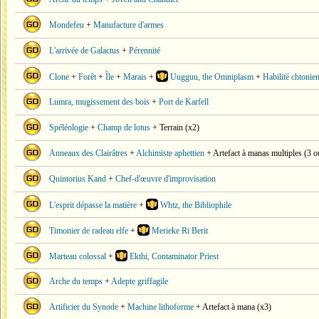
Mondefeu
+
Manufacture d'armes
L'arrivée de Galactus
+
Pérennité
Clone
+
Forêt
+
Île
+
Marais
+
Uugguu, the Omniplasm
+
Habilité chtonie
Lumra, mugissement des bois
+
Port de Karfell
Spéléologie
+
Champ de lotus
+ Terrain (x2)
Anneaux des Clairâtres
+
Alchimiste aphettien
+ Artefact à manas multiples (3 o
Quintorius Kand
+
Chef-d'œuvre d'improvisation
L'esprit dépasse la matière
+
Whtz, the Bibliophile
Timonier de radeau elfe
+
Merieke Ri Berit
Marteau colossal
+
Ekthi, Contaminator Priest
Arche du temps
+
Adepte griffagile
Artificier du Synode
+
Machine lithoforme
+ Artefact à mana (x3)