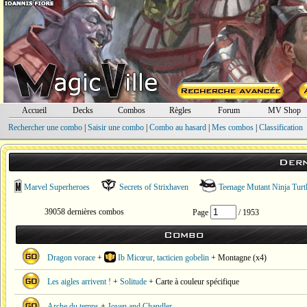
Accueil
Decks
Combos
Règles
Forum
MV Shop
Rechercher une combo
|
Saisir une combo
|
Combo au hasard
|
Mes combos
|
Classification
Der
Marvel Superheroes
Secrets of Strixhaven
Teenage Mutant Ninja Turt
39058 dernières combos
Page
/ 1953
Combo
Dragon vorace
+
Ib Micœur, tacticien gobelin
+ Montagne (x4)
Les aigles arrivent !
+
Solitude
+ Carte à couleur spécifique
Arche du temps
+
Joven and Chandler