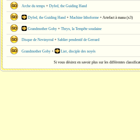
Arche du temps
+
Dyfed, the Guiding Hand
Dyfed, the Guiding Hand
+
Machine lithoforme
+ Artefact à mana (x3)
Grandmother Goby
+
Thryx, la Tempête soudaine
Disque de Nevinyrral
+
Sablier pendentif de Gerrard
Grandmother Goby
+
Lier, disciple des noyés
Si vous désirez en savoir plus sur les différentes classific