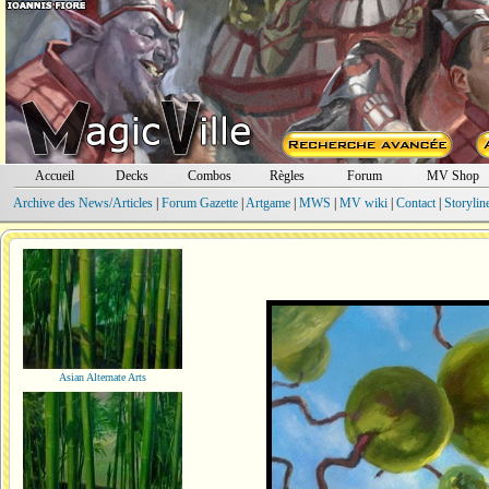
Accueil
Decks
Combos
Règles
Forum
MV Shop
Archive des News/Articles
|
Forum Gazette
|
Artgame
|
MWS
|
MV wiki
|
Contact
|
Storylin
Asian Alternate Arts