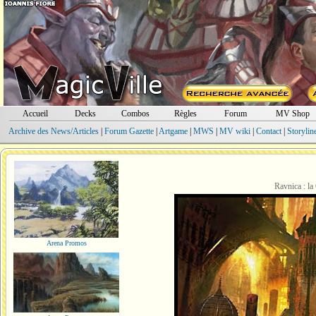
Accueil
Decks
Combos
Règles
Forum
MV Shop
Archive des News/Articles
|
Forum Gazette
|
Artgame
|
MWS
|
MV wiki
|
Contact
|
Storylin
Ravnica : la
Arena Promos