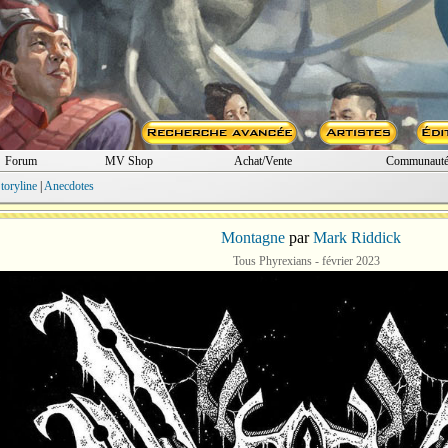
Forum
MV Shop
Achat/Vente
Communaut
toryline
|
Anecdotes
Montagne
par
Mark Riddick
Tous Phyrexians - février 2023