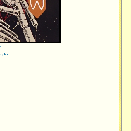
2
r plus ...