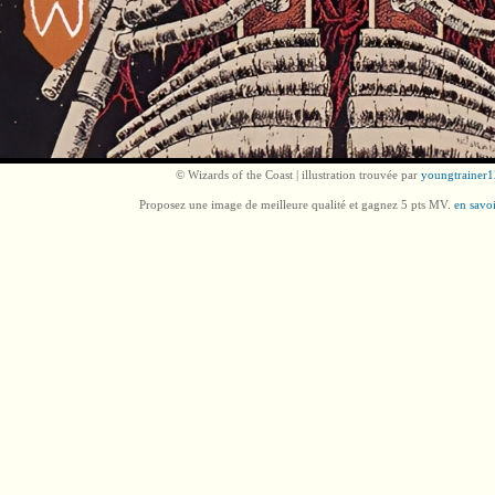
© Wizards of the Coast | illustration trouvée par
youngtrainer1
Proposez une image de meilleure qualité et gagnez 5 pts MV.
en savoi