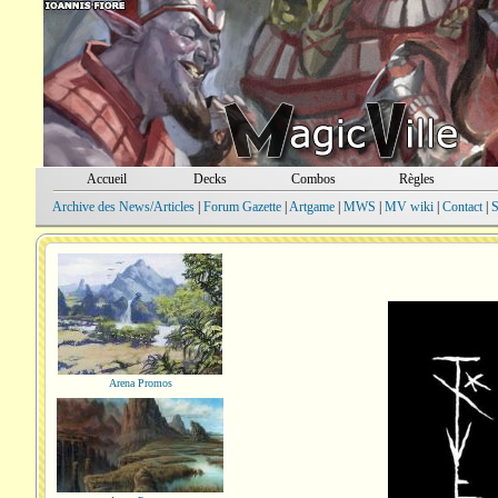
Accueil
Decks
Combos
Règles
Archive des News/Articles
|
Forum Gazette
|
Artgame
|
MWS
|
MV wiki
|
Contact
|
S
Arena Promos