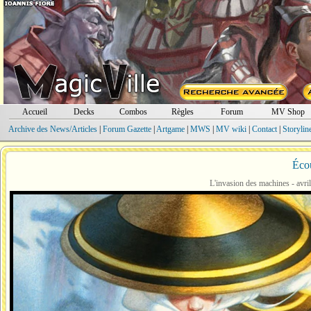
Accueil
Decks
Combos
Règles
Forum
MV Shop
Archive des News/Articles
|
Forum Gazette
|
Artgame
|
MWS
|
MV wiki
|
Contact
|
Storylin
Écou
L'invasion des machines - avr