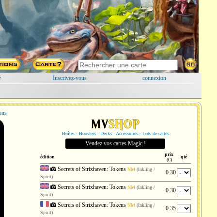
é
Inscrivez-vous
connexion
ions
Boîtes - Boosters - Decks - Accessoires - Lots de cartes
Vendez vos cartes Magic !
prix
édition
qté
(€)
Secrets of Strixhaven: Tokens
NM
(Inkling /
0.30
Spirit)
Secrets of Strixhaven: Tokens
NM
(Inkling /
0.30
Spirit)
Secrets of Strixhaven: Tokens
NM
(Inkling /
0.35
Spirit)