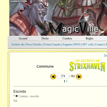
Accueil
Decks
Combos
Règles
Archive des News/Articles
|
Forum Gazette
|
Artgame
|
MWS
|
MV wiki
|
Contact
|
S
De
/ 382
1
2
Encrelin
Créature : encrelin
Vol