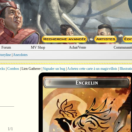
Forum
MV Shop
Achat/Vente
Communaut
toryline
|
Anecdotes
cks
|
Combos
| Lien Gatherer |
Signaler un bug
|
Achetez cette carte à un magicvillois
|
Illustrat
1/1