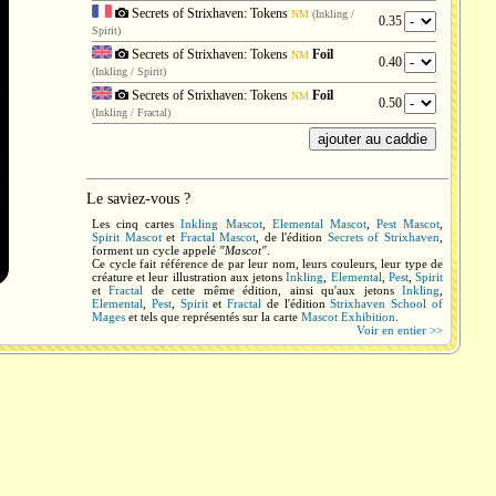
Secrets of Strixhaven: Tokens
NM
(Inkling /
0.35
Spirit)
Secrets of Strixhaven: Tokens
Foil
NM
0.40
(Inkling / Spirit)
Secrets of Strixhaven: Tokens
Foil
NM
0.50
(Inkling / Fractal)
Le saviez-vous ?
Les cinq cartes
Inkling Mascot
,
Elemental Mascot
,
Pest Mascot
,
Spirit Mascot
et
Fractal Mascot
, de l'édition
Secrets of Strixhaven
,
forment un cycle appelé
"Mascot"
.
Ce cycle fait référence de par leur nom, leurs couleurs, leur type de
créature et leur illustration aux jetons
Inkling
,
Elemental
,
Pest
,
Spirit
et
Fractal
de cette même édition, ainsi qu'aux jetons
Inkling
,
Elemental
,
Pest
,
Spirit
et
Fractal
de l'édition
Strixhaven School of
Mages
et tels que représentés sur la carte
Mascot Exhibition
.
Voir en entier >>