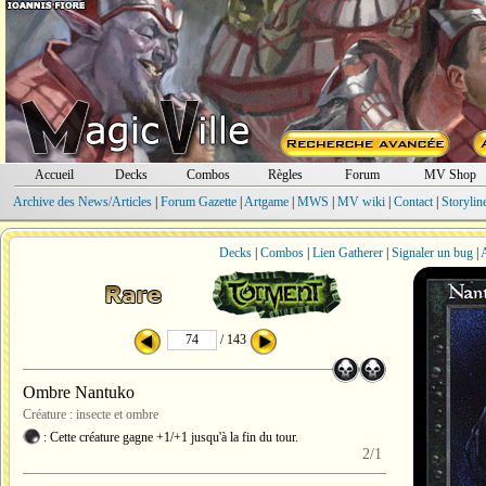
Accueil
Decks
Combos
Règles
Forum
MV Shop
Archive des News/Articles
|
Forum Gazette
|
Artgame
|
MWS
|
MV wiki
|
Contact
|
Storylin
Decks
|
Combos
|
Lien Gatherer
|
Signaler un bug
|
A
/ 143
Ombre Nantuko
Créature : insecte et ombre
: Cette créature gagne +1/+1 jusqu'à la fin du tour.
2/1