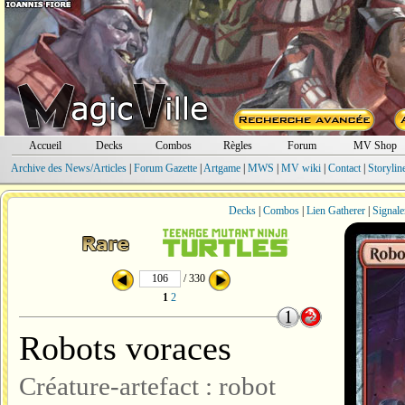
Accueil
Decks
Combos
Règles
Forum
MV Shop
Archive des News/Articles
|
Forum Gazette
|
Artgame
|
MWS
|
MV wiki
|
Contact
|
Storylin
Decks
|
Combos
|
Lien Gatherer
|
Signale
/ 330
1
2
Robots voraces
Créature-artefact : robot