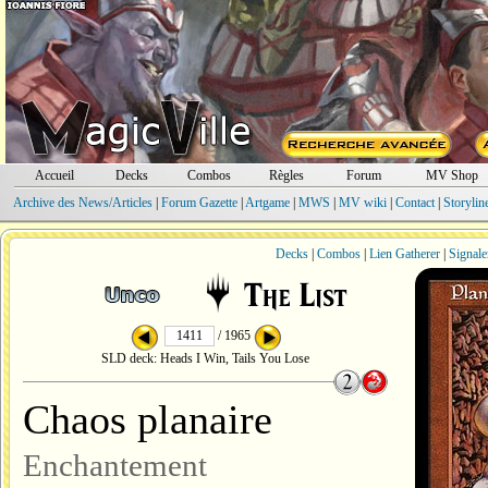
Accueil
Decks
Combos
Règles
Forum
MV Shop
Archive des News/Articles
|
Forum Gazette
|
Artgame
|
MWS
|
MV wiki
|
Contact
|
Storylin
Decks
|
Combos
|
Lien Gatherer
|
Signale
/ 1965
SLD deck: Heads I Win, Tails You Lose
Chaos planaire
Enchantement