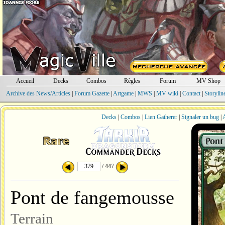
Accueil
Decks
Combos
Règles
Forum
MV Shop
Archive des News/Articles
|
Forum Gazette
|
Artgame
|
MWS
|
MV wiki
|
Contact
|
Storylin
Decks
|
Combos
|
Lien Gatherer
|
Signaler un bug
|
A
/ 447
Pont de fangemousse
Terrain