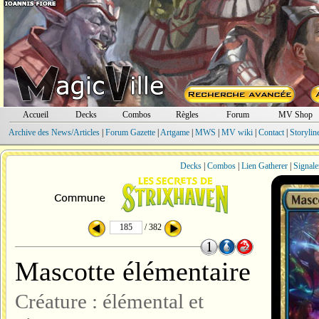
Accueil
Decks
Combos
Règles
Forum
MV Shop
Archive des News/Articles
|
Forum Gazette
|
Artgame
|
MWS
|
MV wiki
|
Contact
|
Storylin
Decks
|
Combos
|
Lien Gatherer
|
Signale
/ 382
Mascotte élémentaire
Créature : élémental et