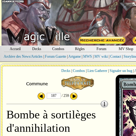
Accueil
Decks
Combos
Règles
Forum
MV Shop
Archive des News/Articles
|
Forum Gazette
|
Artgame
|
MWS
|
MV wiki
|
Contact
|
Storylin
Decks
|
Combos
|
Lien Gatherer
|
Signaler un bug
|
A
/ 259
Bombe à sortilèges
d'annihilation