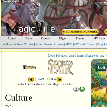
Accueil
Decks
Combos
Règles
Forum
MV Shop
Archive des News/Articles
|
Forum Gazette
|
Artgame
|
MWS
|
MV wiki
|
Contact
|
Storylin
Decks
|
Combos
|
Lien Gatherer
|
Signaler un bug
|
A
/ 10004
Global Fund for Women: Their Magic Is Limitless
Culture