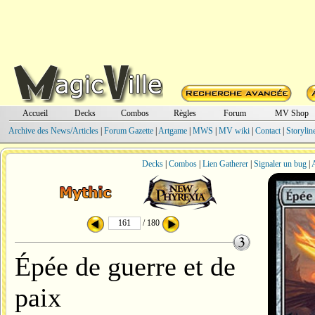
Accueil
Decks
Combos
Règles
Forum
MV Shop
Archive des News/Articles
|
Forum Gazette
|
Artgame
|
MWS
|
MV wiki
|
Contact
|
Storylin
Decks
|
Combos
|
Lien Gatherer
|
Signaler un bug
|
A
/ 180
Épée de guerre et de
paix