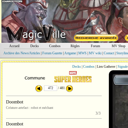
Accueil
Decks
Combos
Règles
Forum
MV Shop
Archive des News/Articles
|
Forum Gazette
|
Artgame
|
MWS
|
MV wiki
|
Contact
|
Storylin
Decks
|
Combos
| Lien Gatherer |
Signale
/ 481
Doombot
Créature-artefact : robot et méchant
3/3
Doombot