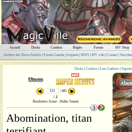
Accueil
Decks
Combos
Règles
Forum
MV Shop
Archive des News/Articles
|
Forum Gazette
|
Artgame
|
MWS
|
MV wiki
|
Contact
|
Storylin
Decks
|
Combos
|
Lien Gatherer
|
Signale
/ 481
1
2
Borderless Scene - Hulks Smash
Abomination, titan
terrifiant