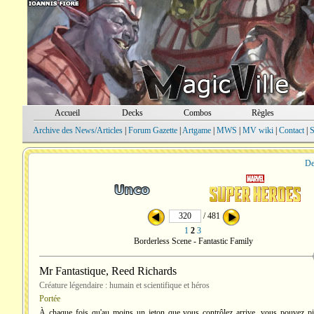
Accueil
Decks
Combos
Règles
Archive des News/Articles
|
Forum Gazette
|
Artgame
|
MWS
|
MV wiki
|
Contact
|
S
De
/ 481
1
2
3
Borderless Scene - Fantastic Family
Mr Fantastique, Reed Richards
Créature légendaire : humain et scientifique et héros
Portée
À chaque fois qu'au moins un jeton que vous contrôlez arrive, vous pouvez p