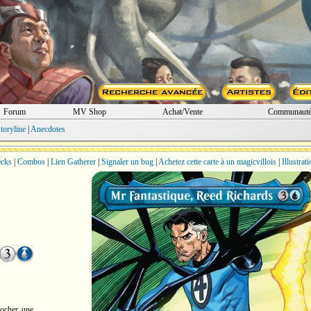
Forum
MV Shop
Achat/Vente
Communaut
toryline
|
Anecdotes
cks
|
Combos
|
Lien Gatherer
|
Signaler un bug
|
Achetez cette carte à un magicvillois
|
Illustrat
iocher une