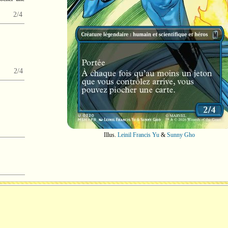
2/4
2/4
Illus.
Leinil Francis Yu
&
Sunny Gho