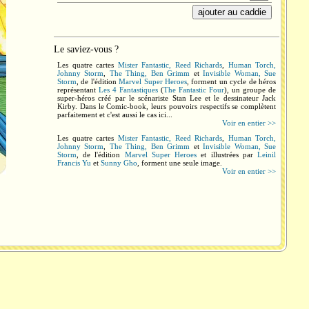
Le saviez-vous ?
Les quatre cartes
Mister Fantastic, Reed Richards
,
Human Torch,
Johnny Storm
,
The Thing, Ben Grimm
et
Invisible Woman, Sue
Storm
, de l'édition
Marvel Super Heroes
, forment un cycle de héros
représentant
Les 4 Fantastiques
(
The Fantastic Four
), un groupe de
super-héros créé par le scénariste Stan Lee et le dessinateur Jack
Kirby. Dans le Comic-book, leurs pouvoirs respectifs se complètent
parfaitement et c'est aussi le cas ici...
Voir en entier >>
Les quatre cartes
Mister Fantastic, Reed Richards
,
Human Torch,
Johnny Storm
,
The Thing, Ben Grimm
et
Invisible Woman, Sue
Storm
, de l'édition
Marvel Super Heroes
et illustrées par
Leinil
Francis Yu
et
Sunny Gho
, forment une seule image.
Voir en entier >>