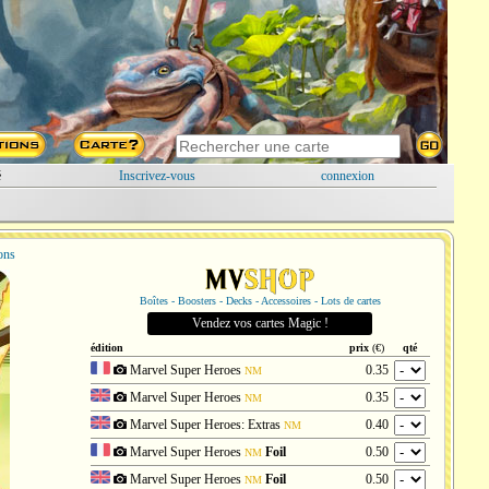
é
Inscrivez-vous
connexion
ions
Boîtes - Boosters - Decks - Accessoires - Lots de cartes
Vendez vos cartes Magic !
édition
prix
(€)
qté
Marvel Super Heroes
0.35
NM
Marvel Super Heroes
0.35
NM
Marvel Super Heroes: Extras
0.40
NM
Marvel Super Heroes
Foil
0.50
NM
Marvel Super Heroes
Foil
0.50
NM