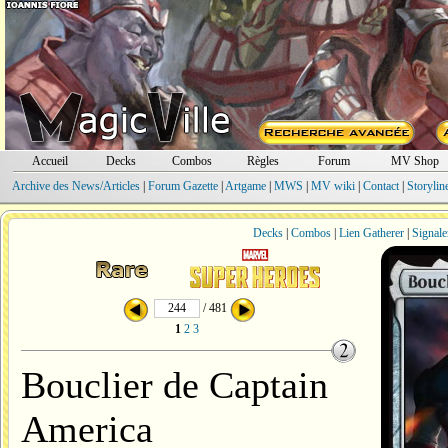
Accueil
Decks
Combos
Règles
Forum
MV Shop
Archive des News/Articles
|
Forum Gazette
|
Artgame
|
MWS
|
MV wiki
|
Contact
|
Storylin
Decks
|
Combos
|
Lien Gatherer
|
Signale
/ 481
1
2
3
Bouclier de Captain
America