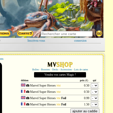
é
Inscrivez-vous
connexion
ions
Boîtes - Boosters - Decks - Accessoires - Lots de cartes
Vendez vos cartes Magic !
édition
prix
(€)
qté
Marvel Super Heroes
0.50
NM
Marvel Super Heroes
0.50
NM
Marvel Super Heroes
Foil
0.99
NM
Marvel Super Heroes
Foil
1.50
NM