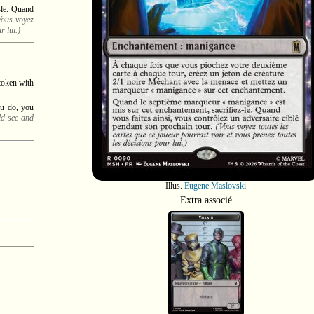
-le. Quand
Vous voyez
r lui.)
 token with
ou do, you
ld see and
Illus.
Eugene Maslovski
Extra associé