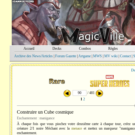
Accueil
Decks
Combos
Règles
Archive des News/Articles
|
Forum Gazette
|
Artgame
|
MWS
|
MV wiki
|
Contact
|
S
De
/ 481
1
2
Construire un Cube cosmique
Enchantement : manigance
À chaque fois que vous piochez votre deuxième carte à chaque tour, créez u
créature 2/1 noire Méchant avec la
menace
et mettez un marqueur "manigance
enchantement.