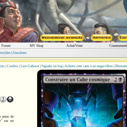
Forum
MV Shop
Achat/Vente
Communaut
toryline
|
Anecdotes
cks
|
Combos
|
Lien Gatherer
|
Signaler un bug
|
Achetez cette carte à un magicvillois
|
Illustrat
n jeton de
" sur cet