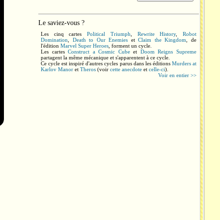
Le saviez-vous ?
Les cinq cartes
Political Triumph
,
Rewrite History
,
Robot
Domination
,
Death to Our Enemies
et
Claim the Kingdom
, de
l'édition
Marvel Super Heroes
, forment un cycle.
Les cartes
Construct a Cosmic Cube
et
Doom Reigns Supreme
partagent la même mécanique et s'apparentent à ce cycle.
Ce cycle est inspiré d'autres cycles parus dans les éditions
Murders at
Karlov Manor
et
Theros
(voir
cette anecdote
et
celle-ci
).
Voir en entier >>