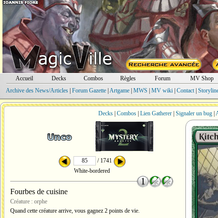
Accueil
Decks
Combos
Règles
Forum
MV Shop
Archive des News/Articles
|
Forum Gazette
|
Artgame
|
MWS
|
MV wiki
|
Contact
|
Storylin
Decks
|
Combos
|
Lien Gatherer
|
Signaler un bug
|
A
/ 1741
White-bordered
Fourbes de cuisine
Créature : orphe
Quand cette créature arrive, vous gagnez 2 points de vie.