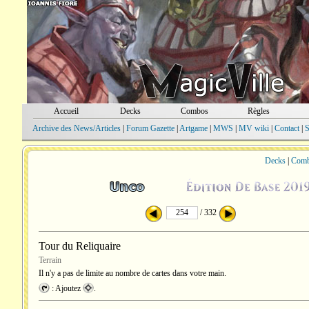
Accueil
Decks
Combos
Règles
Archive des News/Articles
|
Forum Gazette
|
Artgame
|
MWS
|
MV wiki
|
Contact
|
S
Decks
|
Com
/ 332
Tour du Reliquaire
Terrain
Il n'y a pas de limite au nombre de cartes dans votre main.
: Ajoutez
.