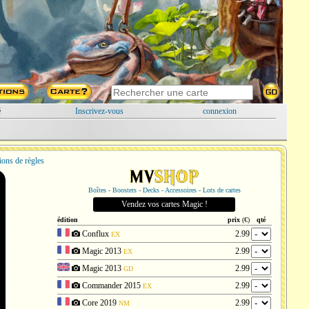
é
Inscrivez-vous
connexion
ions de règles
Boîtes - Boosters - Decks - Accessoires - Lots de cartes
Vendez vos cartes Magic !
édition
prix
(€)
qté
Conflux
2.99
EX
Magic 2013
2.99
EX
Magic 2013
2.99
GD
Commander 2015
2.99
EX
Core 2019
2.99
NM