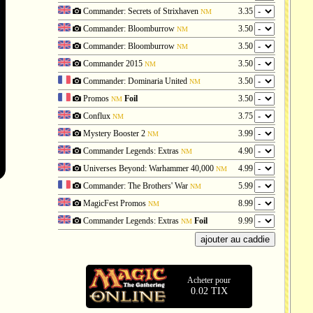
Commander: Secrets of Strixhaven
3.35
NM
Commander: Bloomburrow
3.50
NM
Commander: Bloomburrow
3.50
NM
Commander 2015
3.50
NM
Commander: Dominaria United
3.50
NM
Promos
Foil
3.50
NM
Conflux
3.75
NM
Mystery Booster 2
3.99
NM
Commander Legends: Extras
4.90
NM
Universes Beyond: Warhammer 40,000
4.99
NM
Commander: The Brothers' War
5.99
NM
MagicFest Promos
8.99
NM
Commander Legends: Extras
Foil
9.99
NM
Acheter pour
0.02 TIX