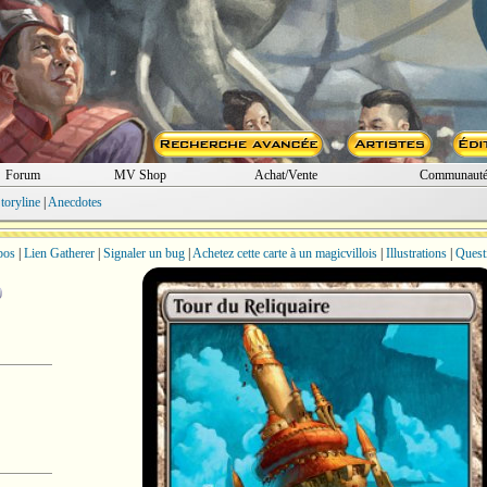
Forum
MV Shop
Achat/Vente
Communaut
toryline
|
Anecdotes
bos
|
Lien Gatherer
|
Signaler un bug
|
Achetez cette carte à un magicvillois
|
Illustrations
|
Quest