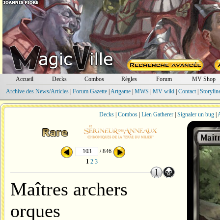
Accueil
Decks
Combos
Règles
Forum
MV Shop
Archive des News/Articles
|
Forum Gazette
|
Artgame
|
MWS
|
MV wiki
|
Contact
|
Storylin
Decks
|
Combos
|
Lien Gatherer
|
Signaler un bug
|
A
/ 846
1
2
3
Maîtres archers
orques