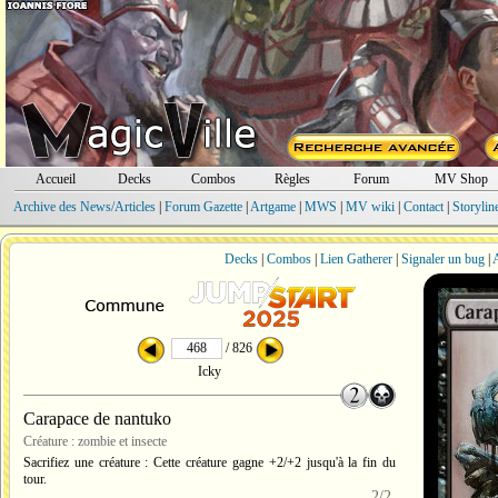
Accueil
Decks
Combos
Règles
Forum
MV Shop
Archive des News/Articles
|
Forum Gazette
|
Artgame
|
MWS
|
MV wiki
|
Contact
|
Storylin
Decks
|
Combos
|
Lien Gatherer
|
Signaler un bug
|
A
/ 826
Icky
Carapace de nantuko
Créature : zombie et insecte
Sacrifiez une créature : Cette créature gagne +2/+2 jusqu'à la fin du
tour.
2/2