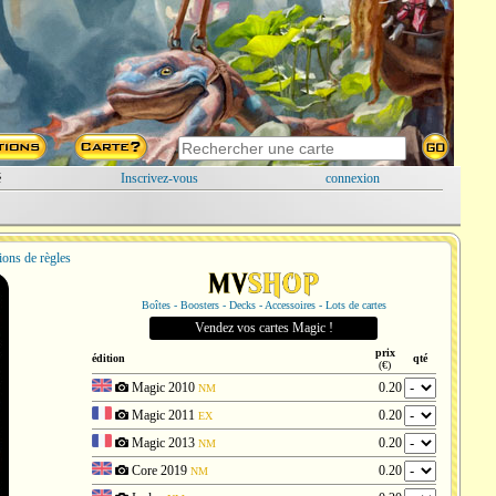
é
Inscrivez-vous
connexion
ions de règles
Boîtes - Boosters - Decks - Accessoires - Lots de cartes
Vendez vos cartes Magic !
prix
édition
qté
(€)
Magic 2010
0.20
NM
Magic 2011
0.20
EX
Magic 2013
0.20
NM
Core 2019
0.20
NM