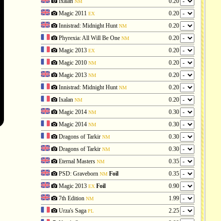
Ixalan
0.20
NM
Magic 2011
0.20
EX
Innistrad: Midnight Hunt
0.20
NM
Phyrexia: All Will Be One
0.20
NM
Magic 2013
0.20
EX
Magic 2010
0.20
NM
Magic 2013
0.20
NM
Innistrad: Midnight Hunt
0.20
NM
Ixalan
0.20
NM
Magic 2014
0.30
NM
Magic 2014
0.30
NM
Dragons of Tarkir
0.30
NM
Dragons of Tarkir
0.30
NM
Eternal Masters
0.35
NM
PSD: Graveborn
Foil
0.35
NM
Magic 2013
Foil
0.90
EX
7th Edition
1.99
NM
Urza's Saga
2.25
PL