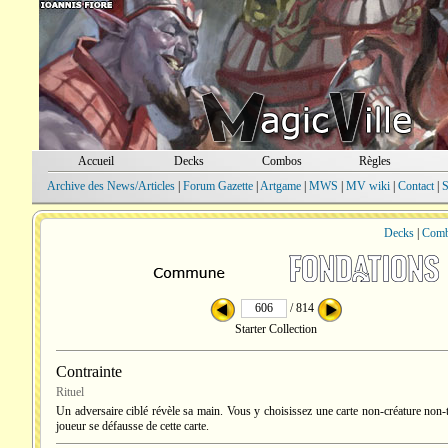
Accueil
Decks
Combos
Règles
Archive des News/Articles
|
Forum Gazette
|
Artgame
|
MWS
|
MV wiki
|
Contact
|
S
Decks
|
Com
/ 814
Starter Collection
Contrainte
Rituel
Un adversaire ciblé révèle sa main. Vous y choisissez une carte non-créature non-
joueur se défausse de cette carte.