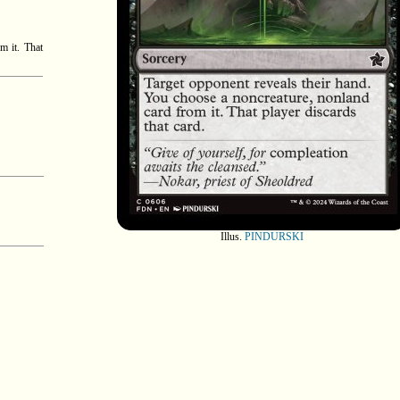
m it. That
Illus.
PINDURSKI