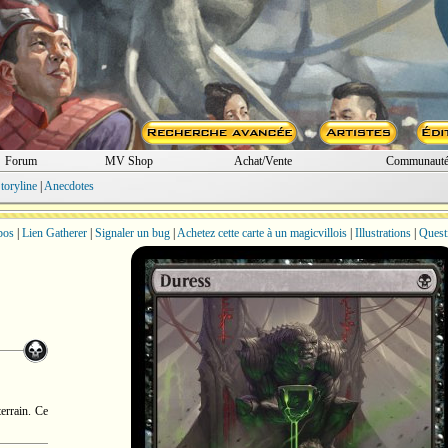
Forum
MV Shop
Achat/Vente
Communaut
toryline
|
Anecdotes
bos
|
Lien Gatherer
|
Signaler un bug
|
Achetez cette carte à un magicvillois
|
Illustrations
|
Quest
terrain. Ce