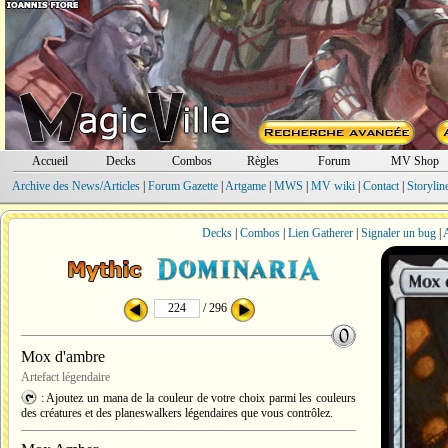
Accueil
Decks
Combos
Règles
Forum
MV Shop
Archive des News/Articles
|
Forum Gazette
|
Artgame
|
MWS
|
MV wiki
|
Contact
|
Storylin
Decks
|
Combos
|
Lien Gatherer
|
Signaler un bug
|
A
/ 296
Mox d'ambre
Artefact légendaire
: Ajoutez un mana de la couleur de votre choix parmi les couleurs
des créatures et des planeswalkers légendaires que vous contrôlez.