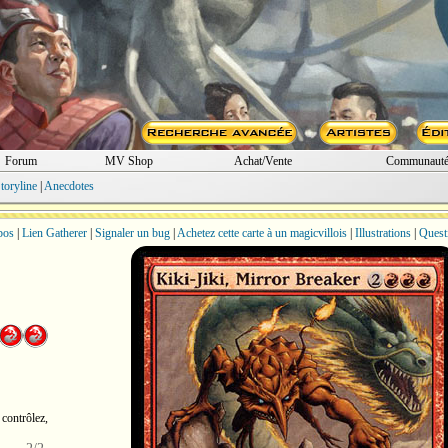
Forum
MV Shop
Achat/Vente
Communaut
toryline
|
Anecdotes
bos
|
Lien Gatherer
|
Signaler un bug
|
Achetez cette carte à un magicvillois
|
Illustrations
|
Quest
 contrôlez,