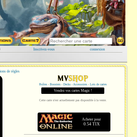
é
Inscrivez-vous
connexion
ions de règles
Boîtes - Boosters - Decks - Accessoires - Lots de cartes
Vendez vos cartes Magic !
Cette carte n'est actuellement pas disponible à la vente.
Acheter pour
0.54 TIX