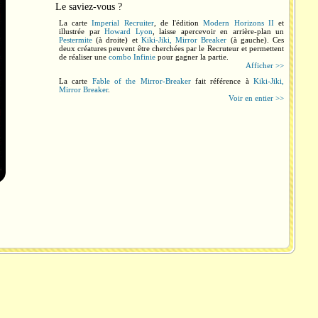
Le saviez-vous ?
La carte
Imperial Recruiter
, de l'édition
Modern Horizons II
et
illustrée par
Howard Lyon
, laisse apercevoir en arrière-plan un
Pestermite
(à droite) et
Kiki-Jiki, Mirror Breaker
(à gauche). Ces
deux créatures peuvent être cherchées par le Recruteur et permettent
de réaliser une
combo Infinie
pour gagner la partie.
Afficher >>
La carte
Fable of the Mirror-Breaker
fait référence à
Kiki-Jiki,
Mirror Breaker
.
Voir en entier >>