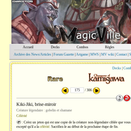
Accueil
Decks
Combos
Règles
Archive des News/Articles
|
Forum Gazette
|
Artgame
|
MWS
|
MV wiki
|
Contact
|
S
Decks
|
Com
/ 306
Kiki-Jiki, brise-miroir
Créature légendaire : gobelin et shamane
Célérité
: Créez un jeton qui est une copie de la créature non-légendaire ciblée que vous
excepté qu'il a la
célérité
. Sacrifiez-le au début de la prochaine étape de fin.