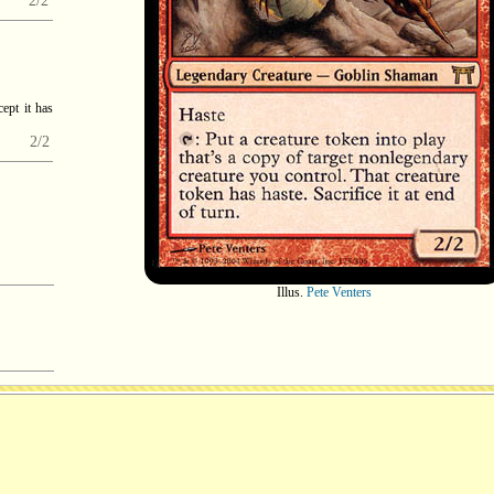
2/2
cept it has
2/2
Illus.
Pete Venters