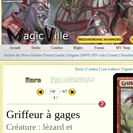
Accueil
Decks
Combos
Règles
Forum
MV Shop
Archive des News/Articles
|
Forum Gazette
|
Artgame
|
MWS
|
MV wiki
|
Contact
|
Storylin
Decks
|
Combos
|
Lien Gatherer
|
Signale
/ 427
1
2
Griffeur à gages
Créature : lézard et