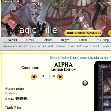
Accueil
Decks
Combos
Règles
Forum
MV Shop
Archive des News/Articles
|
Forum Gazette
|
Artgame
|
MWS
|
MV wiki
|
Contact
|
Storylin
Decks
|
Combos
|
Lien Gatherer
|
Signaler un bug
|
A
/ 295
Messe noire
Éphémère
Ajoutez
.
Dark Ritual