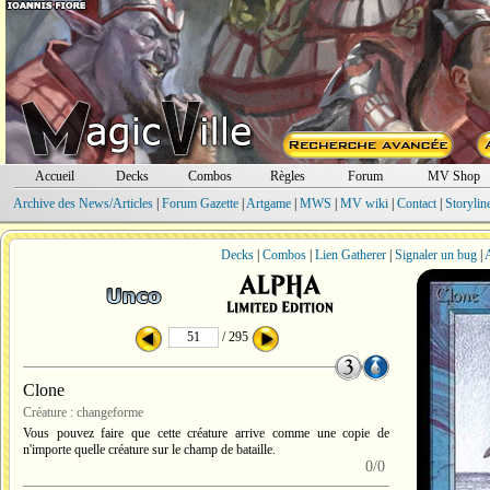
Accueil
Decks
Combos
Règles
Forum
MV Shop
Archive des News/Articles
|
Forum Gazette
|
Artgame
|
MWS
|
MV wiki
|
Contact
|
Storylin
Decks
|
Combos
|
Lien Gatherer
|
Signaler un bug
|
A
/ 295
Clone
Créature : changeforme
Vous pouvez faire que cette créature arrive comme une copie de
n'importe quelle créature sur le champ de bataille.
0/0