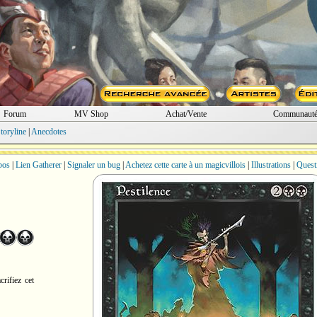
Forum
MV Shop
Achat/Vente
Communaut
toryline
|
Anecdotes
bos
|
Lien Gatherer
|
Signaler un bug
|
Achetez cette carte à un magicvillois
|
Illustrations
|
Quest
crifiez cet