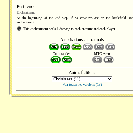
Pestilence
Enchantment
At the beginning of the end step, if no creatures are on the battlefield, sacr
enchantment.
: This enchantment deals 1 damage to each creature and each player.
Autorisations en Tournois
Commander
MTG Arena
Autres Éditions
Voir toutes les versions (13)