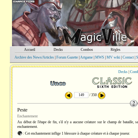
Accueil
Decks
Combos
Règles
Archive des News/Articles
|
Forum Gazette
|
Artgame
|
MWS
|
MV wiki
|
Contact
|
S
Decks
|
Com
/ 350
Peste
Enchantement
Au début de l'étape de fin, s'il n'y a aucune créature sur le champ de bataille, sa
enchantement.
: Cet enchantement inflige 1 blessure à chaque créature et à chaque joueur.