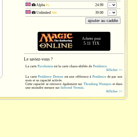
Alpha
24.99
PL
Unlimited
39.00
NM
Acheter pour
5.11 TIX
Le saviez-vous ?
La carte
Pyrohemia
est la carte chaos-shiftée de
Pestilence
.
Afficher >>
La carte
Pestilence Demon
est une référence à
Pestilence
de par son
nom et sa capacité activée.
Cette capacité se retrouve également sur
Thrashing Wumpus
et dans
une moindre mesure sur
Infected Vermin
.
Afficher >>