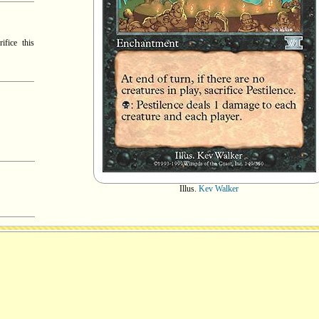
ifice this
Illus.
Kev Walker