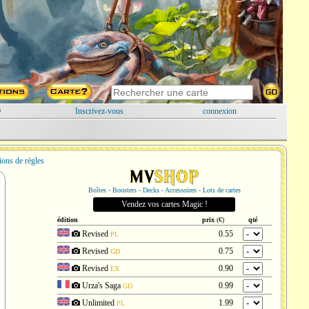
é
Inscrivez-vous
connexion
ions de règles
Boîtes - Boosters - Decks - Accessoires - Lots de cartes
Vendez vos cartes Magic !
édition
prix
(€)
qté
Revised
0.55
PL
Revised
0.75
GD
Revised
0.90
EX
Urza's Saga
0.99
GD
Unlimited
1.99
PL