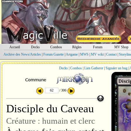
Accueil
Decks
Combos
Règles
Forum
MV Shop
Archive des News/Articles
|
Forum Gazette
|
Artgame
|
MWS
|
MV wiki
|
Contact
|
Storylin
Decks
|
Combos
|
Lien Gatherer
|
Signaler un bug
|
A
/ 306
Disciple du Caveau
Créature : humain et clerc