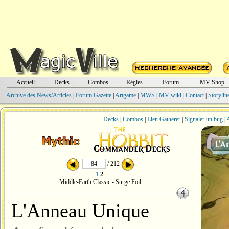
Accueil
Decks
Combos
Règles
Forum
MV Shop
Archive des News/Articles
|
Forum Gazette
|
Artgame
|
MWS
|
MV wiki
|
Contact
|
Storylin
Decks
|
Combos
|
Lien Gatherer
|
Signaler un bug
|
A
/ 212
1
2
Middle-Earth Classic - Surge Foil
L'Anneau Unique