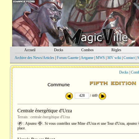
Accueil
Decks
Combos
Règles
Archive des News/Articles
|
Forum Gazette
|
Artgame
|
MWS
|
MV wiki
|
Contact
|
S
Decks
|
Com
/ 449
Centrale énergétique d'Urza
Terrain : centrale énergétique d'Urza
: Ajoutez
. Si vous contrôlez une Mine d'Urza et une Tour d'Urza, ajoutez
place.