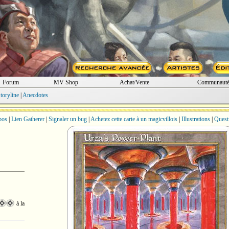
Forum
MV Shop
Achat/Vente
Communaut
toryline
|
Anecdotes
bos
|
Lien Gatherer
|
Signaler un bug
|
Achetez cette carte à un magicvillois
|
Illustrations
|
Quest
à la