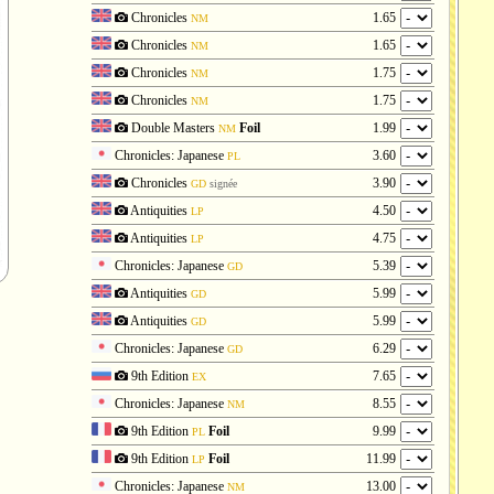
Chronicles
1.65
NM
Chronicles
1.65
NM
Chronicles
1.75
NM
Chronicles
1.75
NM
Double Masters
Foil
1.99
NM
Chronicles: Japanese
3.60
PL
Chronicles
3.90
GD
signée
Antiquities
4.50
LP
Antiquities
4.75
LP
Chronicles: Japanese
5.39
GD
Antiquities
5.99
GD
Antiquities
5.99
GD
Chronicles: Japanese
6.29
GD
9th Edition
7.65
EX
Chronicles: Japanese
8.55
NM
9th Edition
Foil
9.99
PL
9th Edition
Foil
11.99
LP
Chronicles: Japanese
13.00
NM