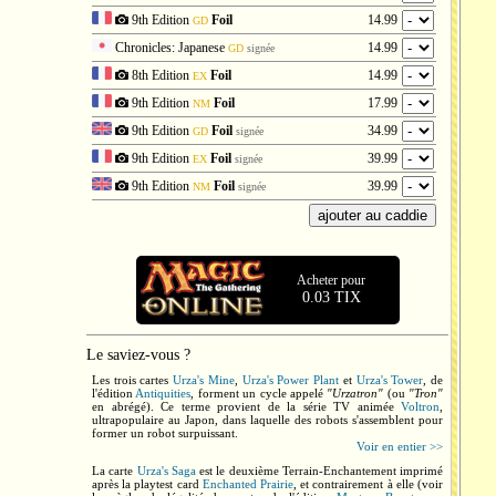
9th Edition
Foil
14.99
GD
Chronicles: Japanese
14.99
GD
signée
8th Edition
Foil
14.99
EX
9th Edition
Foil
17.99
NM
9th Edition
Foil
34.99
GD
signée
9th Edition
Foil
39.99
EX
signée
9th Edition
Foil
39.99
NM
signée
Acheter pour
0.03 TIX
Le saviez-vous ?
Les trois cartes
Urza's Mine
,
Urza's Power Plant
et
Urza's Tower
, de
l'édition
Antiquities
, forment un cycle appelé
"Urzatron"
(ou
"Tron"
en abrégé). Ce terme provient de la série TV animée
Voltron
,
ultrapopulaire au Japon, dans laquelle des robots s'assemblent pour
former un robot surpuissant.
Voir en entier >>
La carte
Urza's Saga
est le deuxième Terrain-Enchantement imprimé
après la playtest card
Enchanted Prairie
, et contrairement à elle (voir