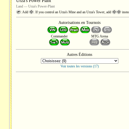
Urza's Power Plant
Land — Urza's Power-Plant
: Add
. If you control an Urza's Mine and an Urza's Tower, add
inste
Autorisations en Tournois
Commander
MTG Arena
Autres Éditions
Voir toutes les versions (17)