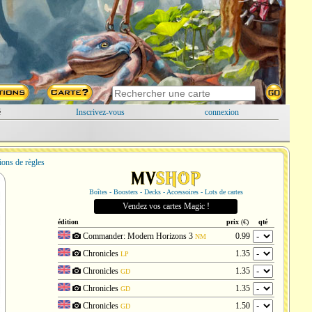
é
Inscrivez-vous
connexion
ions de règles
Boîtes - Boosters - Decks - Accessoires - Lots de cartes
Vendez vos cartes Magic !
édition
prix
(€)
qté
Commander: Modern Horizons 3
0.99
NM
Chronicles
1.35
LP
Chronicles
1.35
GD
Chronicles
1.35
GD
Chronicles
1.50
GD