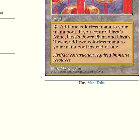
ad.
Illus.
Mark Tedin