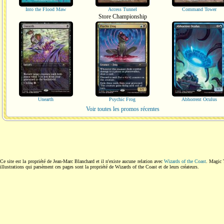
Into the Flood Maw
Access Tunnel
Command Tower
Store Championship
Unearth
Psychic Frog
Abhorrent Oculus
Voir toutes les promos récentes
Ce site est la propriété de Jean-Marc Blanchard et il n'existe aucune relation avec
Wizards of the Coast
. Magic 
illustrations qui parsèment ces pages sont la propriété de Wizards of the Coast et de leurs créateurs.