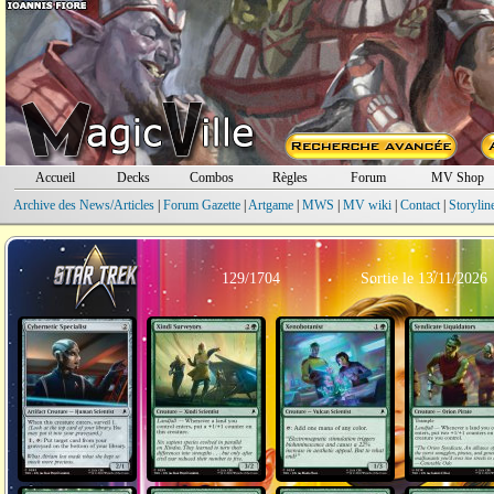
Accueil
Decks
Combos
Règles
Forum
MV Shop
Archive des News/Articles
|
Forum Gazette
|
Artgame
|
MWS
|
MV wiki
|
Contact
|
Storylin
129/1704
Sortie le 13/11/2026