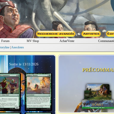
Forum
MV Shop
Achat/Vente
Communaut
toryline
|
Anecdotes
Sortie le 13/11/2026
PRÉCOMMA