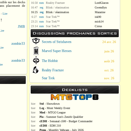
nible sur les decks
16:50
rum
Reality Fracture
LordGlacon
sans placement de
16:47
reg
Blink / réanimation
Gwendlyn
16:25
reg
Blink / réanimation
Mazarine
-
Lire
6:27
rum
Star Trek™
isk90
 !
23:21
rum
Star Trek™
mick14
JMB
23:14
rum
Star Trek™
Cirrus
Lire
Discussions prochaines sorties
Secrets of Strixhaven
24 avr. 26
zombie33
ire
Marvel Super Heroes
juin 26
zombie33
The Hobbit
août 26
ire
Reality Fracture
oct. 26
Star Trek
nov. 26
Decklists
hier
Std
- Showdown
hier
Leg
- Mont Weekly Event
hier
Mod
- MTGO League
hier
Pio
- Summer Sun's Zenith Qualifier
hier
cEDH
- Semanal c500 - Budget Commander
hier
cEDH
- EDH 210
hier
Prem
- Monthly Webcam - July 2026