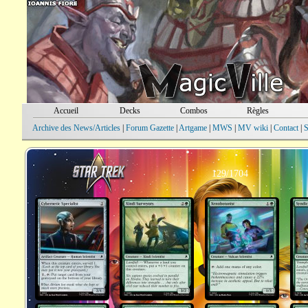
Accueil
Decks
Combos
Règles
Archive des News/Articles
|
Forum Gazette
|
Artgame
|
MWS
|
MV wiki
|
Contact
|
S
129/1704