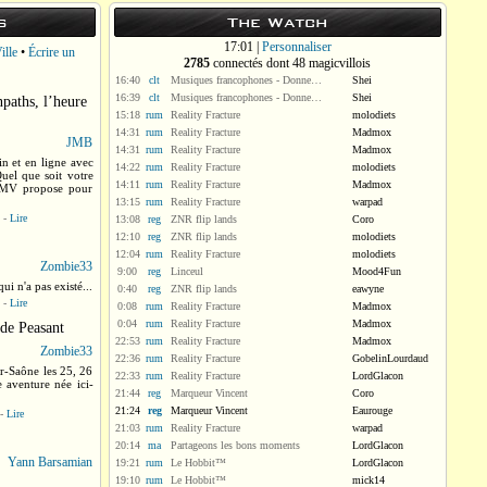
s
The Watch
17:01 |
Personnaliser
ille
•
Écrire un
2785
connectés dont 48 magicvillois
16:40
clt
Musiques francophones - Donnez moi tort !
Shei
16:39
clt
Musiques francophones - Donnez moi tort !
Shei
aths, l’heure
15:18
rum
Reality Fracture
molodiets
14:31
rum
Reality Fracture
Madmox
JMB
14:31
rum
Reality Fracture
Madmox
in et en ligne avec
14:22
rum
Reality Fracture
molodiets
uel que soit votre
14:11
rum
Reality Fracture
Madmox
ue MV propose pour
13:15
rum
Reality Fracture
warpad
-
Lire
13:08
reg
ZNR flip lands
Coro
12:10
reg
ZNR flip lands
molodiets
12:04
rum
Reality Fracture
molodiets
Zombie33
9:00
reg
Linceul
Mood4Fun
ui n'a pas existé...
0:40
reg
ZNR flip lands
eawyne
-
Lire
0:08
rum
Reality Fracture
Madmox
0:04
rum
Reality Fracture
Madmox
 de Peasant
22:53
rum
Reality Fracture
Madmox
Zombie33
22:36
rum
Reality Fracture
GobelinLourdaud
r-Saône les 25, 26
22:33
rum
Reality Fracture
LordGlacon
 aventure née ici-
21:44
reg
Marqueur Vincent
Coro
21:24
reg
Marqueur Vincent
Eaurouge
-
Lire
21:03
rum
Reality Fracture
warpad
20:14
ma
Partageons les bons moments
LordGlacon
Yann Barsamian
19:21
rum
Le Hobbit™
LordGlacon
s
19:10
rum
Le Hobbit™
mick14