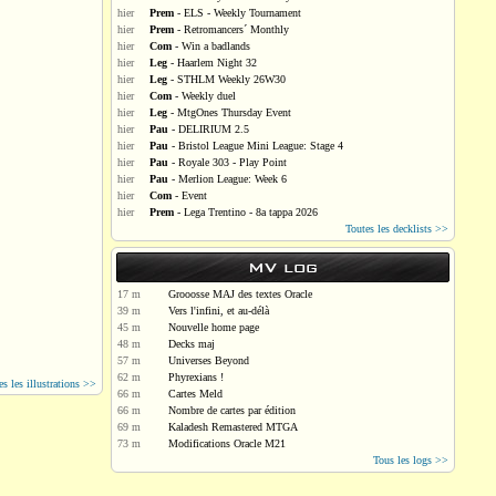
hier
Prem
- ELS - Weekly Tournament
hier
Prem
- Retromancers´ Monthly
hier
Com
- Win a badlands
hier
Leg
- Haarlem Night 32
hier
Leg
- STHLM Weekly 26W30
hier
Com
- Weekly duel
hier
Leg
- MtgOnes Thursday Event
hier
Pau
- DELIRIUM 2.5
hier
Pau
- Bristol League Mini League: Stage 4
hier
Pau
- Royale 303 - Play Point
hier
Pau
- Merlion League: Week 6
hier
Com
- Event
hier
Prem
- Lega Trentino - 8a tappa 2026
Toutes les decklists >>
MV log
17 m
Grooosse MAJ des textes Oracle
39 m
Vers l'infini, et au-délà
45 m
Nouvelle home page
48 m
Decks maj
57 m
Universes Beyond
62 m
Phyrexians !
es les illustrations >>
66 m
Cartes Meld
66 m
Nombre de cartes par édition
69 m
Kaladesh Remastered MTGA
73 m
Modifications Oracle M21
Tous les logs >>