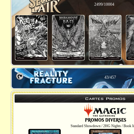
2499/10004
43/457
Cartes Promos
Standard Showdown / 2HG Nights / Book In