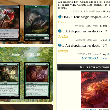
Cliquez sur le lien "Combos de ce deck" dispo
de magic-ville. Garanti sans publicité et 
produit.
22/05/24 14:04 - 4957 vues -
21 msg
OMG ! Tout Magic jusqu'en 2026
Divers
07/08/23 - 22177 vues -
11 msg
-
L'Art d'optimiser les decks - 4/4
Stratégie
22/05/23 - 7903 vues -
16 msg
-
L
L'Art d'optimiser les decks - 3/4
Stratégie
Sortie le 14/08/2026
18/05/23 - 5901 vues -
0 msg
-
L
MV NEWS Archives
Illustrations
Raymond Bonilla
,
Nourriture