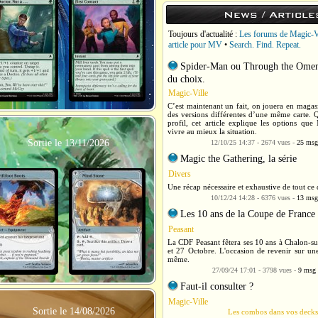
News / Article
Toujours d'actualité :
Les forums de Magic-V
article pour MV
•
Search. Find. Repeat.
Spider-Man ou Through the Omenp
du choix.
Magic-Ville
C’est maintenant un fait, on jouera en magas
des versions différentes d’une même carte. Q
profil, cet article explique les options q
vivre au mieux la situation.
Sortie le 13/11/2026
12/10/25 14:37 - 2674 vues -
25 msg
Magic the Gathering, la série
Divers
Une récap nécessaire et exhaustive de tout ce q
10/12/24 14:28 - 6376 vues -
13 msg
Les 10 ans de la Coupe de France
Peasant
La CDF Peasant fêtera ses 10 ans à Chalon-su
et 27 Octobre. L'occasion de revenir sur une
même.
27/09/24 17:01 - 3798 vues -
9 msg
Faut-il consulter ?
Magic-Ville
Sortie le 14/08/2026
Les combos dans vos deck