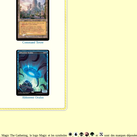
Command Tower
Abhorrent Oculus
. Magic The Gathering, le logo Magic et les symboles
,
,
,
,
et
sont des marques déposée