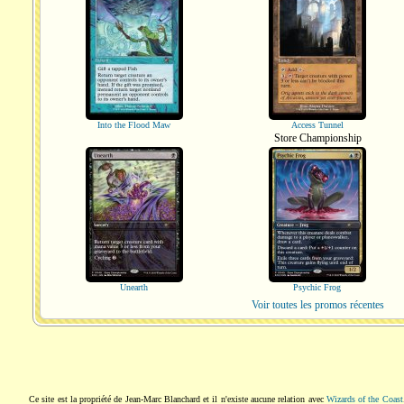
Into the Flood Maw
Access Tunnel
Store Championship
Unearth
Psychic Frog
Voir toutes les promos récentes
Ce site est la propriété de Jean-Marc Blanchard et il n'existe aucune relation avec
Wizards of the Coast