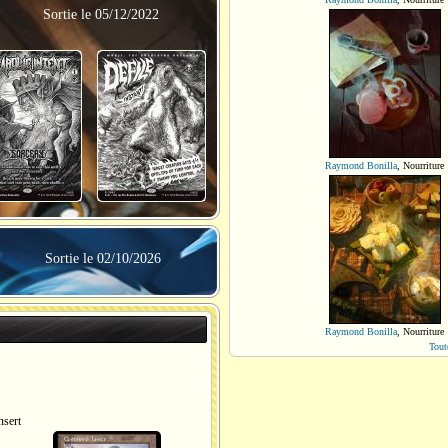
Sortie le 05/12/2022
Raymond Bonilla
,
Nourriture
Sortie le 02/10/2026
Raymond Bonilla
,
Nourriture
Tout
sert