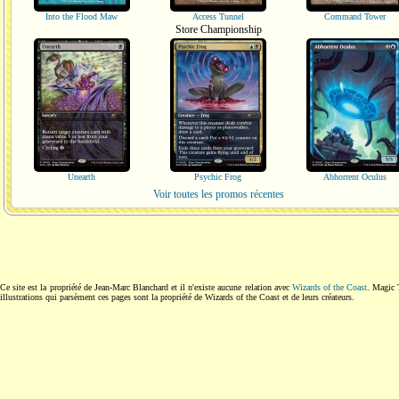
Into the Flood Maw
Access Tunnel
Command Tower
Store Championship
Unearth
Psychic Frog
Abhorrent Oculus
Voir toutes les promos récentes
Ce site est la propriété de Jean-Marc Blanchard et il n'existe aucune relation avec
Wizards of the Coast
. Magic 
illustrations qui parsèment ces pages sont la propriété de Wizards of the Coast et de leurs créateurs.