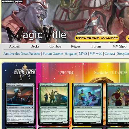
Accueil
Decks
Combos
Règles
Forum
MV Shop
Archive des News/Articles
|
Forum Gazette
|
Artgame
|
MWS
|
MV wiki
|
Contact
|
Storylin
129/1704
Sortie le 13/11/2026