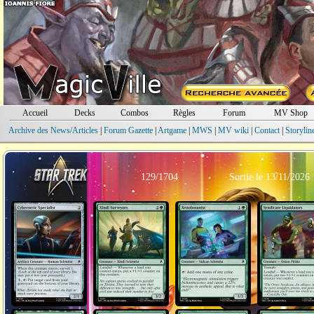
Accueil
Decks
Combos
Règles
Forum
MV Shop
Archive des News/Articles
|
Forum Gazette
|
Artgame
|
MWS
|
MV wiki
|
Contact
|
Storylin
129/1704
Sortie le 13/11/2026