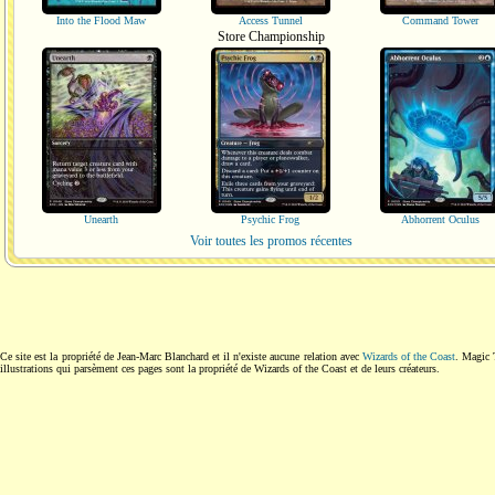
Into the Flood Maw
Access Tunnel
Command Tower
Store Championship
Unearth
Psychic Frog
Abhorrent Oculus
Voir toutes les promos récentes
Ce site est la propriété de Jean-Marc Blanchard et il n'existe aucune relation avec
Wizards of the Coast
. Magic 
illustrations qui parsèment ces pages sont la propriété de Wizards of the Coast et de leurs créateurs.